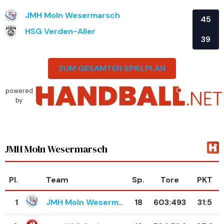
JMH MoIn Wesermarsch
45
HSG Verden-Aller
39
ZUM GESAMTEN SPIELPLAN
powered
by
JMH MoIn Wesermarsch
Pl.
Team
Sp.
Tore
PKT
1
JMH MoIn Wesermarsch
18
603
:
493
31:5