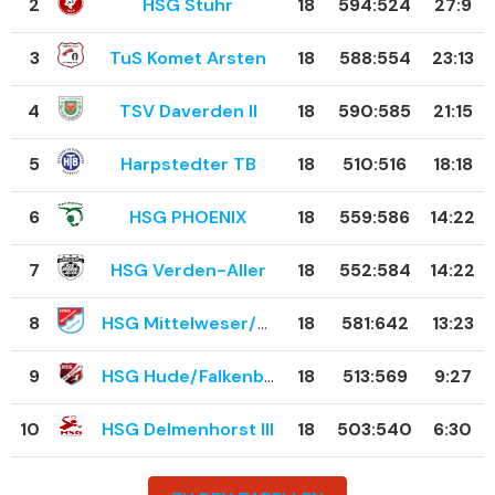
2
HSG Stuhr
18
594
:
524
27:9
3
TuS Komet Arsten
18
588
:
554
23:13
4
TSV Daverden II
18
590
:
585
21:15
5
Harpstedter TB
18
510
:
516
18:18
6
HSG PHOENIX
18
559
:
586
14:22
7
HSG Verden-Aller
18
552
:
584
14:22
8
HSG Mittelweser/Eystrup
18
581
:
642
13:23
9
HSG Hude/Falkenburg
18
513
:
569
9:27
10
HSG Delmenhorst III
18
503
:
540
6:30