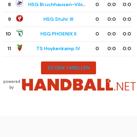
8
HSG Bruchhausen-Vilsen II
0
0
:
0
0:0
9
HSG Stuhr III
0
0
:
0
0:0
10
HSG PHOENIX II
0
0
:
0
0:0
11
TS Hoykenkamp IV
0
0
:
0
0:0
ZU DEN TABELLEN
powered
by