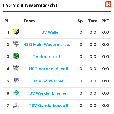
HSG MoIn Wesermarsch II
Pl.
Team
Sp.
Tore
PKT
1
TSV Walle
0
0
:
0
0:0
2
HSG MoIn Wesermarsch II
0
0
:
0
0:0
3
TV Neerstedt III
0
0
:
0
0:0
4
HSG Verden-Aller II
0
0
:
0
0:0
5
TSV Schwarme
0
0
:
0
0:0
6
SV Werder Bremen
0
0
:
0
0:0
7
TSV Ganderkesee II
0
0
:
0
0:0