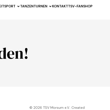
EITSPORT
TANZEN
TURNEN
KONTAKT
TSV-FANSHOP
den!
© 2026 TSV Morsum e.V.. Created